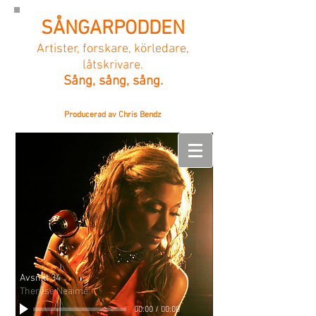
SÅNGARPODDEN
Artister, forskare, körledare,
låtskrivare.
Sång, sång, sång.
Producerad av Chris Bendz
Avsnitt 34
Therése Neaimé
00:00
/
00:00