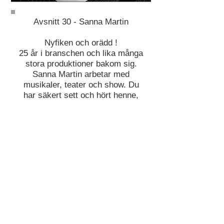
Avsnitt 30 - Sanna Martin
Nyfiken och orädd !
25 år i branschen och lika många
stora produktioner bakom sig.
Sanna Martin arbetar med
musikaler, teater och show. Du
har säkert sett och hört henne,
t.ex. i Jonas Gardells shower, i
musikaler som Phantom of the
opera, Christina från Duvemåla
mm. Hon har en egen
teaterproduktion, hon dubbar
filmer och serier, utbildar och
coachar...
SANNA MARTINS WEBSIDA