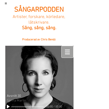
SÅNGARPODDEN
Artister, forskare, körledare,
låtskrivare.
Sång, sång, sång.
Producerad av Chris Bendz
Avsnitt 30
Sanna Martin
00:00
/
00:00