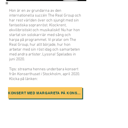
Hon är en av grundarna av den
internationella succén The Real Group och
har rest världen över och sjungit med sin
fantastiska sopranröst. Klockrent,
ekvilibristiskt och musikaliskt! Nu har hon
startat sin solokarriär med sång och
harpa på programmet. Vi pratar om The
Real Group, hur allt började, hur hon
arbetar med sin röst idag och samarbeten
med andra artister. Lyssna! Spelades in
juni 2020.
Tips: streama hennes underbara konsert
från Konserthuset i Stockholm, april 2020.
Klicka på länken:
KONSERT MED MARGARETA PÅ KONSERTHUSET I STOCKHOLM