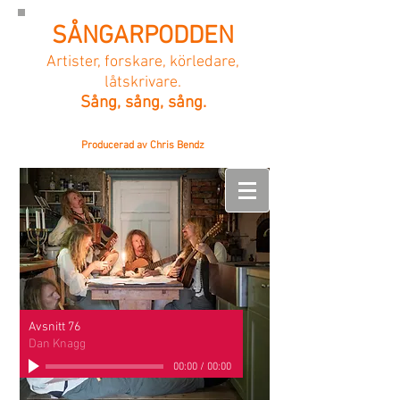
SÅNGARPODDEN
Artister, forskare, körledare,
låtskrivare.
Sång, sång, sång.
Producerad av Chris Bendz
Avsnitt 76
Dan Knagg
00:00
/
00:00