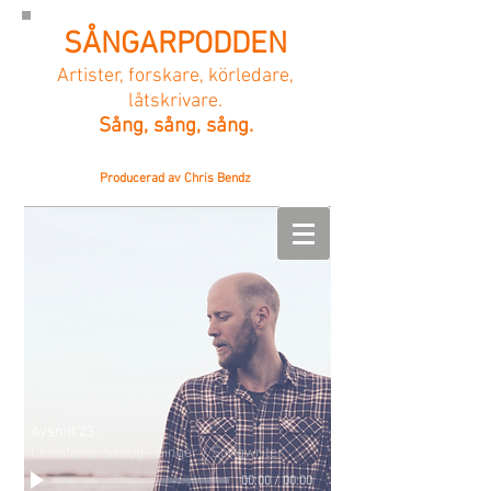
SÅNGARPODDEN
Artister, forskare, körledare,
låtskrivare.
Sång, sång, sång.
Producerad av Chris Bendz
Avsnitt 23
Christoffer Skoug - Singer / Songwriter
00:00
/
00:00