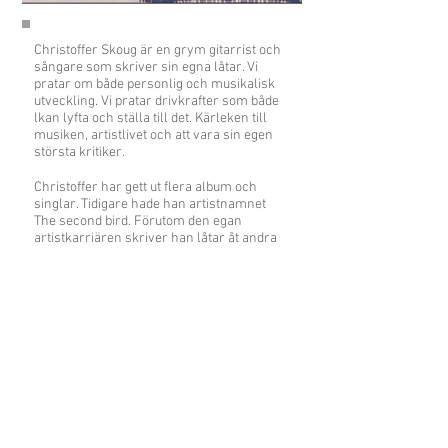
Christoffer Skoug är en grym gitarrist och
sångare som skriver sin egna låtar. Vi
pratar om både personlig och musikalisk
utveckling. Vi pratar drivkrafter som både
lkan lyfta och ställa till det. Kärleken till
musiken, artistlivet och att vara sin egen
största kritiker.
Christoffer har gett ut flera album och
singlar. Tidigare hade han artistnamnet
The second bird. Förutom den egan
artistkarriären skriver han låtar åt andra
och har också skrivit musiken till
barnmusikalen Fjärilar i magen.