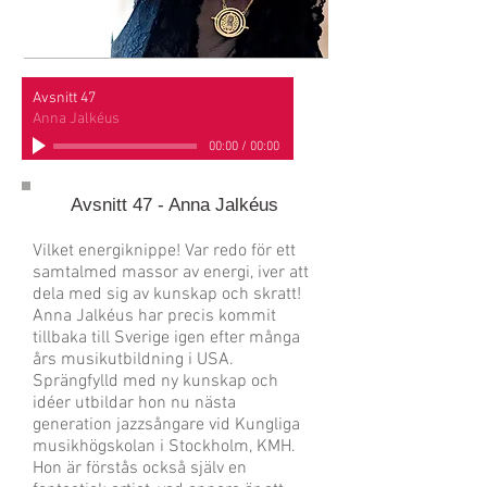
Avsnitt 47
Anna Jalkéus
00:00
/
00:00
Avsnitt 47 - Anna Jalkéus
Vilket energiknippe! Var redo för ett
samtalmed massor av energi, iver att
dela med sig av kunskap och skratt!
Anna Jalkéus har precis kommit
tillbaka till Sverige igen efter många
års musikutbildning i USA.
Sprängfylld med ny kunskap och
idéer utbildar hon nu nästa
generation jazzsångare vid Kungliga
musikhögskolan i Stockholm, KMH.
Hon är förstås också själv en