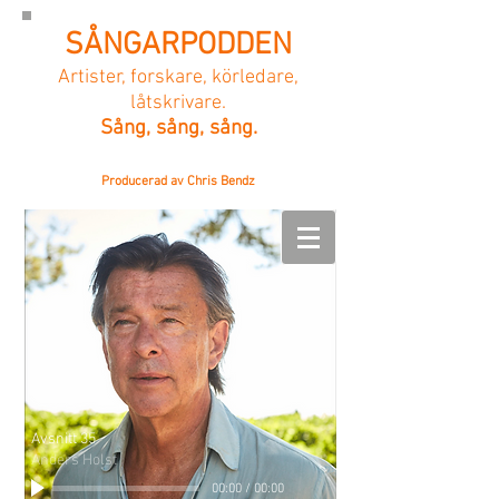
SÅNGARPODDEN
Artister, forskare, körledare,
låtskrivare.
Sång, sång, sång.
Producerad av Chris Bendz
Avsnitt 35
Anders Holst
00:00
/
00:00